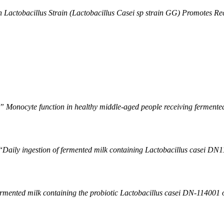
Lactobacillus Strain (Lactobacillus Casei sp strain GG) Promotes Re
” Monocyte function in healthy middle-aged people receiving fermented
“
Daily ingestion of fermented milk containing
Lactobacillus casei
DN11
fermented milk containing the probiotic Lactobacillus casei DN-114001 on