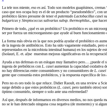
La tele nos miente, eso es así. Todo son modelos guapísimos, cremas “a
caso que nos ocupa hoy es el de un producto “pseudomédico”, con u
probiótico lácteo presume de tener el
patentado Lactobacillus casei s
bulgaricus
y
Streptococcus salivarius subsp. thermophilus
., que hace
Primero de todo, ¿qué es un probiótico? Un probiótico es un microorg
ser por fuerza un microorganismo que ayude al buen funcionamiento de
La forma más obvia en la que nos podría ayudar el probiótico es aument
de la ingesta de antibióticos. Esto ha sido vagamente estudiado, pero 
representados en la microbiota intestinal humana) en los sujetos de es
(Isolauri, E. et. al)se muestran mejoras significativas en la recupera
Ayuda a tus defensas es un eslogan muy llamativo pero… ¿puede el sis
ingesta de prebióticos con
L. casei
aumentan la capacidad oxidativa de 
no hay diferencias entre consumidores y no consumidores de
L. casei
gente que consumía estos probióticos, y la respuesta específica de los
Pero no es oro todo lo que reluce. Didier Raoult, en una review a Sci
surge debido a que estos probióticos (
L. casei
, pero también otros) s
óptimo consumirlo, siempre o solo ante una enfermedad?
Así que, después de informarnos en diversos medios, no nos queda más
no se le han detectado ninguna cosa negativa (de momento) y si alguna