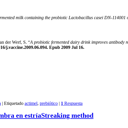
fermented milk containing the probiotic Lactobacillus casei DN-114001 on
an der Werf, S. “
A probiotic fermented dairy drink improves antibody r
16/j.vaccine.2009.06.094. Epub 2009 Jul 16.
a
|
Etiquetado
actimel
,
prebiótico
|
1
Respuesta
mbra en estría
Streaking method