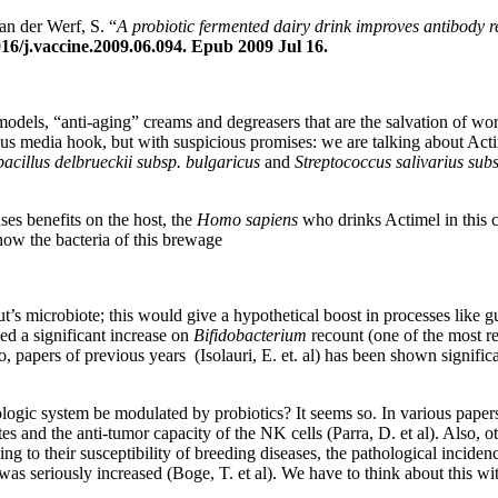
an der Werf, S. “
A probiotic fermented dairy drink improves antibody r
16/j.vaccine.2009.06.094. Epub 2009 Jul 16.
odels, “anti-aging” creams and degreasers that are the salvation of worri
us media hook, but with suspicious promises: we are talking about Acti
acillus delbrueckii subsp. bulgaricus
and
Streptococcus salivarius sub
uses benefits on the host, the
Homo sapiens
who drinks Actimel in this c
 how the bacteria of this brewage
s microbiote; this would give a hypothetical boost in processes like gu
ved a significant increase on
Bifidobacterium
recount (one of the most re
, papers of previous years (Isolauri, E. et. al) has been shown signific
gic system be modulated by probiotics? It seems so. In various papers 
 and the anti-tumor capacity of the NK cells (Parra, D. et al). Also, othe
ng to their susceptibility of breeding diseases, the pathological incide
was seriously increased (Boge, T. et al). We have to think about this wit