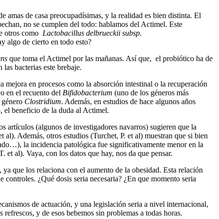
e amas de casa preocupadísimas, y la realidad es bien distinta. El
chan, no se cumplen del todo: hablamos del Actimel. Este
 de otros como
Lactobacillus delbrueckii subsp.
y algo de cierto en todo esto?
ns
que toma el Actimel por las mañanas. Así que, el probiótico ha de
las bacterias este brebaje.
ca mejora en procesos como la absorción intestinal o la recuperación
vo en el recuento del
Bifidobacterium
(uno de los géneros más
el género
Clostridium
. Además, en estudios de hace algunos años
 el beneficio de la duda al Actimel.
 artículos (algunos de investigadores navarros) sugieren que la
al). Además, otros estudios (Turchet, P. et al) muestran que si bien
pado…), la incidencia patológica fue significativamente menor en la
. et al). Vaya, con los datos que hay, nos da que pensar.
 ya que los relaciona con el aumento de la obesidad. Esta relación
de controles. ¿Qué dosis seria necesaria? ¿En que momento seria
nismos de actuación, y una legislación seria a nivel internacional,
s refrescos, y de esos bebemos sin problemas a todas horas.