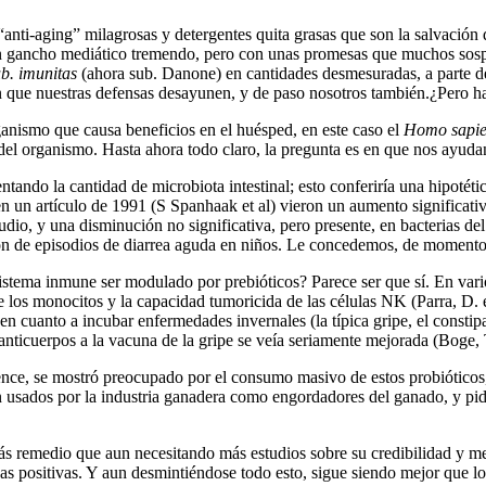
nti-aging” milagrosas y detergentes quita grasas que son la salvación d
n gancho mediático tremendo, pero con unas promesas que muchos sospe
ub. imunitas
(ahora sub. Danone) en cantidades desmesuradas, a parte
n que nuestras defensas desayunen, y de paso nosotros también.¿Pero ha
anismo que causa beneficios en el huésped, en este caso el
Homo sapie
l organismo. Hasta ahora todo claro, la pregunta es en que nos ayudan 
ando la cantidad de microbiota intestinal; esto conferiría una hipotéti
en un artículo de 1991 (S Spanhaak et al) vieron un aumento significati
tudio, y una disminución no significativa, pero presente, en bacterias d
ción de episodios de diarrea aguda en niños. Le concedemos, de momento,
tema inmune ser modulado por prebióticos? Parece ser que sí. En varios
los monocitos y la capacidad tumoricida de las células NK (Parra, D. et 
en cuanto a incubar enfermedades invernales (la típica gripe, el consti
 anticuerpos a la vacuna de la gripe se veía seriamente mejorada (Boge, T
ence, se mostró preocupado por el consumo masivo de estos probióticos,
on usados por la industria ganadera como engordadores del ganado, y pi
 remedio que aun necesitando más estudios sobre su credibilidad y meca
s positivas. Y aun desmintiéndose todo esto, sigue siendo mejor que lo