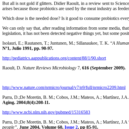
But all is not gold if glitters. Didier Raoult, in a review sent to Sci
arises because those probiotics are used by the meat industry as feeders
Which dose is the needed dose? Is it good to consume probiotics every 
We can only say that, after reading information from some media, that 
legislation, it has not been detected negative things yet, but some posit
Isolauri, E.; Rautanen, T.; Juntunen, M.; Sillanaukee, T. K. “
A Human 
Nº1, Julio 1991, pp. 90-97.
http://pediatrics.aappublications.org/content/88/1/90.short
Raoult, D.
Nature Reviews Microbiology
7,
616 (September 2009).
http://www.nature.com/nrmicro/journal/v7/n9/full/nrmicro2209.html
Parra, D.;De Moretin, B. M.; Cobos, J.M.; Mateos, A.; Martínez, J.A.
Aging. 2004;8(4):208-11.
http://www.ncbi.nlm.nih.gov/pubmed/15316583
Parra, D.;De Moretin, B. M.; Cobos, J.M.; Mateos, A.; Martínez, J.A 
people”.
June 2004, Volume 60,
Issue 2
, pp 85-91.