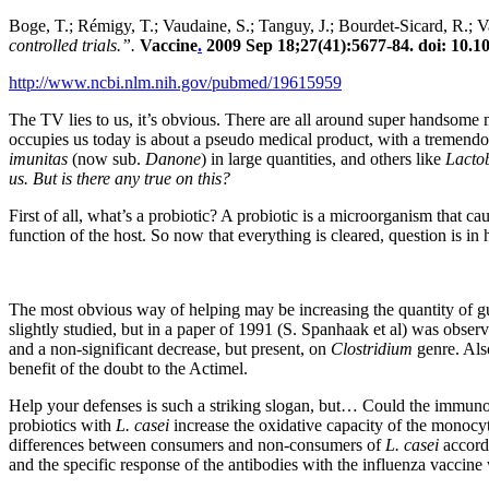
Boge, T.; Rémigy, T.; Vaudaine, S.; Tanguy, J.; Bourdet-Sicard, R.; V
controlled trials.”.
Vaccine
.
2009 Sep 18;27(41):5677-84. doi: 10.10
http://www.ncbi.nlm.nih.gov/pubmed/19615959
The TV lies to us, it’s obvious. There are all around super handsome m
occupies us today is about a pseudo medical product, with a tremendo
imunitas
(now sub.
Danone
) in large quantities, and others like
Lactob
us. But is there any true on this?
First of all, what’s a probiotic? A probiotic is a microorganism that ca
function of the host. So now that everything is cleared, question is in
The most obvious way of helping may be increasing the quantity of gut’
slightly studied, but in a paper of 1991 (S. Spanhaak et al) was obser
and a non-significant decrease, but present, on
Clostridium
genre. Also
benefit of the doubt to the Actimel.
Help your defenses is such a striking slogan, but… Could the immunolo
probiotics with
L. casei
increase the oxidative capacity of the monocytes
differences between consumers and non-consumers of
L. casei
accordi
and the specific response of the antibodies with the influenza vaccine 