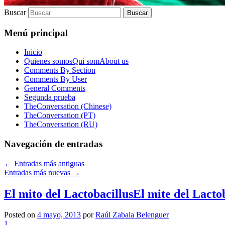
Buscar
Menú principal
Inicio
Quienes somos
Qui som
About us
Comments By Section
Comments By User
General Comments
Segunda prueba
TheConversation (Chinese)
TheConversation (PT)
TheConversation (RU)
Navegación de entradas
←
Entradas más antiguas
Entradas más nuevas
→
El mito del Lactobacillus
El mite del Lacto
Posted on
4 mayo, 2013
por
Raúl Zabala Belenguer
1