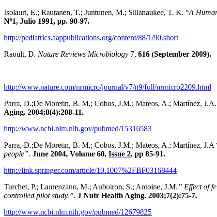
Isolauri, E.; Rautanen, T.; Juntunen, M.; Sillanaukee, T. K. “
A Human 
Nº1, Julio 1991, pp. 90-97.
http://pediatrics.aappublications.org/content/88/1/90.short
Raoult, D.
Nature Reviews Microbiology
7,
616 (September 2009).
http://www.nature.com/nrmicro/journal/v7/n9/full/nrmicro2209.html
Parra, D.;De Moretin, B. M.; Cobos, J.M.; Mateos, A.; Martínez, J.A.
Aging. 2004;8(4):208-11.
http://www.ncbi.nlm.nih.gov/pubmed/15316583
Parra, D.;De Moretin, B. M.; Cobos, J.M.; Mateos, A.; Martínez, J.A 
people”.
June 2004, Volume 60,
Issue 2
, pp 85-91.
http://link.springer.com/article/10.1007%2FBF03168444
Turchet, P.; Laurenzano, M.; Auboiron, S.; Antoine, J.M.
”
Effect of 
controlled pilot study
.”
.
J Nutr Health Aging. 2003;7(2):75-7.
http://www.ncbi.nlm.nih.gov/pubmed/12679825