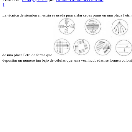
1
La técnica de siembra en estría es usada para aislar cepas puras en una placa Petri
de una placa Petri de forma que
depositar un número tan bajo de células que, una vez incubadas, se formen coloni