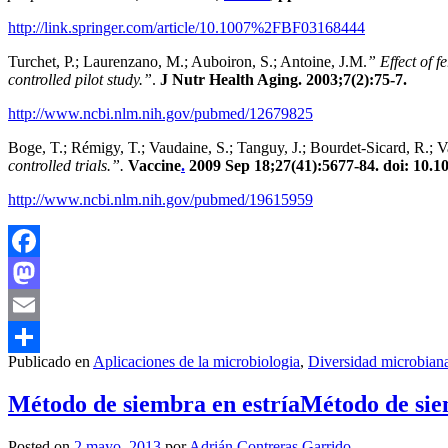
http://link.springer.com/article/10.1007%2FBF03168444
Turchet, P.; Laurenzano, M.; Auboiron, S.; Antoine, J.M.
”
Effect of 
controlled pilot study
.”
.
J Nutr Health Aging. 2003;7(2):75-7.
http://www.ncbi.nlm.nih.gov/pubmed/12679825
Boge, T.; Rémigy, T.; Vaudaine, S.; Tanguy, J.; Bourdet-Sicard, R.; V
controlled trials.”.
Vaccine
.
2009 Sep 18;27(41):5677-84. doi: 10.10
http://www.ncbi.nlm.nih.gov/pubmed/19615959
Facebook
Mastodon
Email
Publicado en
Aplicaciones de la microbiologia
,
Diversidad microbian
Compartir
Método de siembra en estría
Método de sie
Posted on
2 mayo, 2013
por
Adrián Contreras Garrido