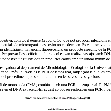
positiva, com tot el gènere
Leuconostoc
, que pot provocar infeccions e
comercials de microorganismes sovint no els detecten. Es va desenvolupa
entifiquen, mitjançant fluorescència, un producte específic de la PCR
 Per provar l’especificitat del protocol es van realitzar assajos amb D
euconostoc mesenteroides
en productes carnis amb un llindar mínim de
estigadora al departament de Microbiologia i Ecologia de la Universitat d
reball més utilitzada és la PCR de temps real, mitjançant la qual es cree
del procediment que sol dur a terme en les seves investigacions.
ropidi de monoazida (PMA) combinat amb una PCR en temps real. El PMA 
-se en el DNA extracelul·lar aquest no pot ser replicat en una PCR i, per