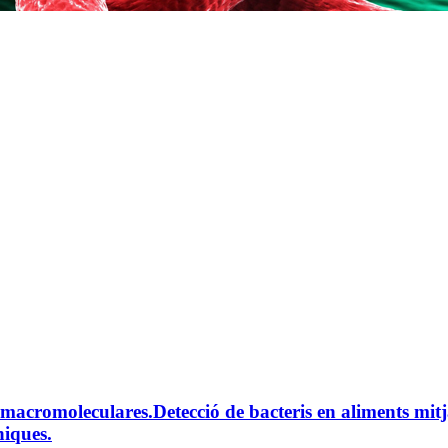
s macromoleculares.
Detecció de bacteris en aliments mit
niques.