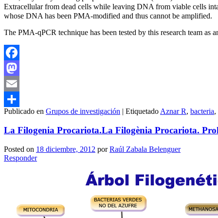
Extracellular from dead cells while leaving DNA from viable cells intac
whose DNA has been PMA-modified and thus cannot be amplified.
The PMA-qPCR technique has been tested by this research team as an a
Facebook
Mastodon
Email
Publicado en
Grupos de investigación
|
Etiquetado
Aznar R
,
bacteria
,
Compartir
La Filogenia Procariota.
La Filogènia Procariota.
Pro
Posted on
18 diciembre, 2012
por
Raúl Zabala Belenguer
Responder