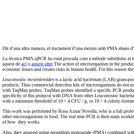
Dit d’una altra manera, el tractament d’una mostra amb PMA abans d
La tècnica PMA-qPCR ha estat provada com a mètode substitutiu al rec
aquest de
açí
o
aquest altre
.
The action of microorganism in the produc
economic losses and creates risks in human health. For this reason the
Leuconostoc mesenteroides
is a lactic acid bacterium (LAB) gram-posi
products. Thus commercial detection kits of microorganisms do not us
with TaqMan probes. TaqMan probes identified a specific PCR produ
specificity
of this protocol with DNA from other
Leuconostoc
bacteri
with a minimum threshold of 10 ^ 4 CFU / g, or 10 ^ 4 colony-formin
This work was performed by Rosa Aznar Novella, who is a full profess
other microorganisms in food. The real time PCR is their main working
of how they works.
Also, they assayed using propidium monoazide (PMA) combined with a