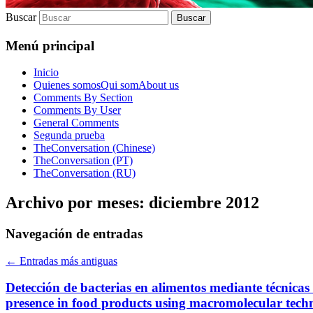
Buscar
Menú principal
Inicio
Quienes somos
Qui som
About us
Comments By Section
Comments By User
General Comments
Segunda prueba
TheConversation (Chinese)
TheConversation (PT)
TheConversation (RU)
Archivo por meses:
diciembre 2012
Navegación de entradas
←
Entradas más antiguas
Detección de bacterias en alimentos mediante técnica
presence in food products using macromolecular tech