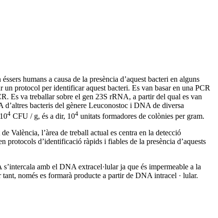
n éssers humans a causa de la presència d’aquest bacteri en alguns
r un protocol per identificar aquest bacteri. Es van basar en una PCR
. Es va treballar sobre el gen 23S rRNA, a partir del qual es van
NA d’altres bacteris del gènere Leuconostoc i DNA de diversa
4
4
 10
CFU / g, és a dir, 10
unitats formadores de colònies per gram.
e València, l’àrea de treball actual es centra en la detecció
n protocols d’identificació ràpids i fiables de la presència d’aquests
s’intercala amb el DNA extracel·lular ja que és impermeable a la
 tant, només es formarà producte a partir de DNA intracel · lular.