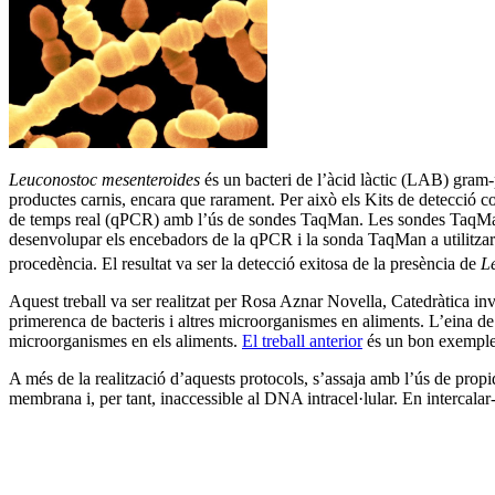
Leuconostoc mesenteroides
és un bacteri de l’àcid làctic (LAB) gram-
productes carnis, encara que rarament. Per això els Kits de detecció 
de temps real (qPCR) amb l’ús de sondes TaqMan. Les sondes TaqMan id
desenvolupar els encebadors de la qPCR i la sonda TaqMan a utilitzar.
procedència. El resultat va ser la detecció exitosa de la presència de
L
Aquest treball va ser realitzat per Rosa Aznar Novella, Catedràtica inv
primerenca de bacteris i altres microorganismes en aliments. L’eina de t
microorganismes en els aliments.
El treball anterior
és un bon exemple 
A més de la realització d’aquests protocols, s’assaja amb l’ús de p
membrana i, per tant, inaccessible al DNA intracel·lular. En intercalar