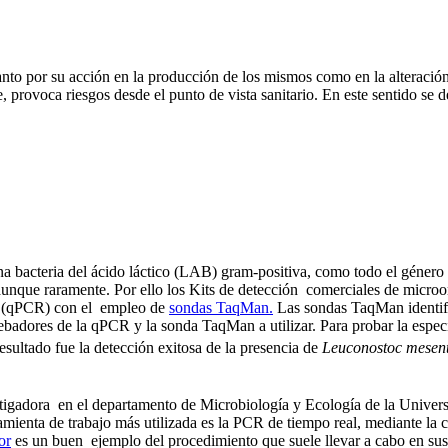
nto por su acción en la producción de los mismos como en la alteración 
 provoca riesgos desde el punto de vista sanitario. En este sentido se d
a bacteria del ácido láctico (LAB) gram-positiva, como todo el géner
, aunque raramente. Por ello los Kits de detección comerciales de micr
eal (qPCR) con el empleo de
sondas TaqMan.
Las sondas TaqMan identifi
 cebadores de la qPCR y la sonda TaqMan a utilizar. Para probar la espe
sultado fue la detección exitosa de la presencia de
Leuconostoc mesent
stigadora en el departamento de Microbiología y Ecología de la Universi
ienta de trabajo más utilizada es la PCR de tiempo real, mediante la cu
or
es un buen ejemplo del procedimiento que suele llevar a cabo en sus