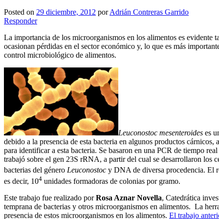
Posted on
29 diciembre, 2012
por
Adrián Contreras Garrido
Responder
La importancia de los microorganismos en los alimentos es evidente ta
ocasionan pérdidas en el sector económico y, lo que es más importante,
control microbiológico de alimentos.
Leuconostoc mesenteroides
es un
debido a la presencia de esta bacteria en algunos productos cárnicos
para identificar a esta bacteria. Se basaron en una PCR de tiempo r
trabajó sobre el gen 23S rRNA, a partir del cual se desarrollaron los
bacterias del género
Leuconostoc
y DNA de diversa procedencia. El re
4
es decir, 10
unidades formadoras de colonias por gramo.
Este trabajo fue realizado por
Rosa Aznar Novella
, Catedrática inve
temprana de bacterias y otros microorganismos en alimentos. La herram
presencia de estos microorganismos en los alimentos.
El trabajo anteri