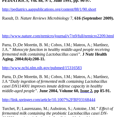
PEDIATRICS, Vol. 88, Nº1, Julio 1991, pp. 90-97.
http://pediatrics.aappublications.org/content/88/1/90.short
Raoult, D.
Nature Reviews Microbiology
7,
616 (September 2009).
http://www.nature.com/nrmicro/journal/v7/n9/full/nrmicro2209.html
Parra, D.;De Moretin, B. M.; Cobos, J.M.; Mateos, A.; Martínez,
J.A.
” Monocyte function in healthy middle-aged people receiving
fermented milk containing Lactobacillus casei”
.
J Nutr Health
Aging. 2004;8(4):208-11.
http://www.ncbi.nlm.nih.gov/pubmed/15316583
Parra, D.;De Moretin, B. M.; Cobos, J.M.; Mateos, A.; Martínez,
J.A “
Daily ingestion of fermented milk containing
Lactobacillus
casei
DN114001 improves innate defense capacity in healthy
middle-aged people”.
June 2004, Volume 60,
Issue 2
, pp 85-91.
http://link.springer.com/article/10.1007%2FBF03168444
Turchet, P.; Laurenzano, M.; Auboiron, S.; Antoine, J.M.
”
Effect of
fermented milk containing the probiotic Lactobacillus casei DN-