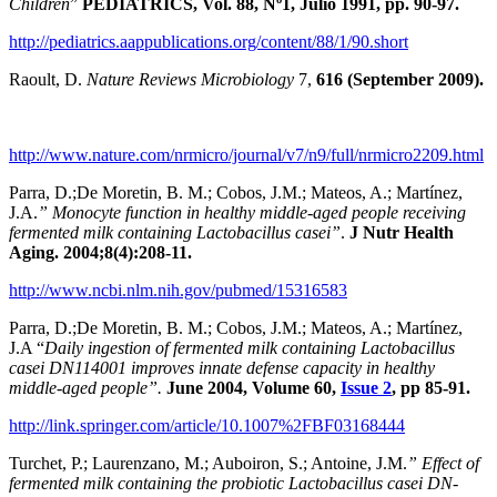
Children
”
PEDIATRICS, Vol. 88, Nº1, Julio 1991, pp. 90-97.
http://pediatrics.aappublications.org/content/88/1/90.short
Raoult, D.
Nature Reviews Microbiology
7,
616 (September 2009).
http://www.nature.com/nrmicro/journal/v7/n9/full/nrmicro2209.html
Parra, D.;De Moretin, B. M.; Cobos, J.M.; Mateos, A.; Martínez,
J.A.
” Monocyte function in healthy middle-aged people receiving
fermented milk containing Lactobacillus casei”
.
J Nutr Health
Aging. 2004;8(4):208-11.
http://www.ncbi.nlm.nih.gov/pubmed/15316583
Parra, D.;De Moretin, B. M.; Cobos, J.M.; Mateos, A.; Martínez,
J.A “
Daily ingestion of fermented milk containing
Lactobacillus
casei
DN114001 improves innate defense capacity in healthy
middle-aged people”.
June 2004, Volume 60,
Issue 2
, pp 85-91.
http://link.springer.com/article/10.1007%2FBF03168444
Turchet, P.; Laurenzano, M.; Auboiron, S.; Antoine, J.M.
”
Effect of
fermented milk containing the probiotic Lactobacillus casei DN-