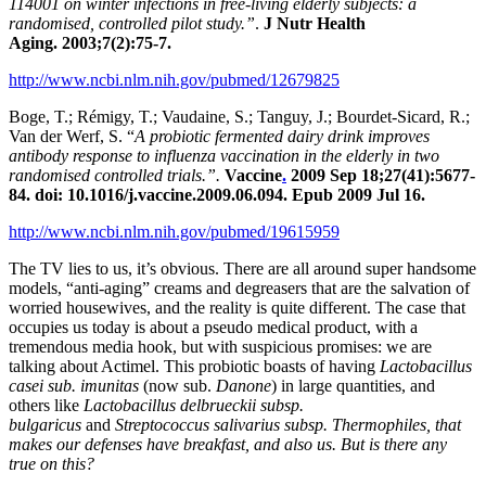
114001 on winter infections in free-living elderly subjects: a
randomised, controlled pilot study
.”
.
J Nutr Health
Aging. 2003;7(2):75-7.
http://www.ncbi.nlm.nih.gov/pubmed/12679825
Boge, T.; Rémigy, T.; Vaudaine, S.; Tanguy, J.; Bourdet-Sicard, R.;
Van der Werf, S. “
A probiotic fermented dairy drink improves
antibody response to influenza vaccination in the elderly in two
randomised controlled trials.”.
Vaccine
.
2009 Sep 18;27(41):5677-
84. doi: 10.1016/j.vaccine.2009.06.094. Epub 2009 Jul 16.
http://www.ncbi.nlm.nih.gov/pubmed/19615959
The TV lies to us, it’s obvious. There are all around super handsome
models, “anti-aging” creams and degreasers that are the salvation of
worried housewives, and the reality is quite different. The case that
occupies us today is about a pseudo medical product, with a
tremendous media hook, but with suspicious promises: we are
talking about Actimel. This probiotic boasts of having
Lactobacillus
casei sub. imunitas
(now sub.
Danone
) in large quantities, and
others like
Lactobacillus delbrueckii subsp.
bulgaricus
and
Streptococcus salivarius subsp. Thermophiles, that
makes our defenses have breakfast, and also us. But is there any
true on this?