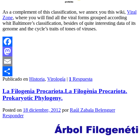
As a complement of this classification, we annex you this wiki,
Viral
Zone
, where you will find all the viral forms grouped according
whit Baltimore’s classification, besides of quite interesting data of its
genome and the cycle’s traits of tones of viruses.
Facebook
Mastodon
Email
Publicado en
Historia
,
Virología
|
1
Respuesta
Compartir
La Filogenia Procariota.
La Filogènia Procariota.
Prokaryotic Phylogeny.
Posted on
18 diciembre, 2012
por
Raúl Zabala Belenguer
Responder