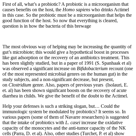
First of all, what’s a probiotic? A probiotic is a microorganism that
causes benefits on the host, the
Homo sapiens
who drinks Actimel
in this case. So the probiotic must be a microorganism that helps the
good function of the host. So now that everything is cleared,
question is in how the bacteria of this brewage
The most obvious way of helping may be increasing the quantity of
gut’s microbiote; this would give a hypothetical boost in processes
like gut adsorption or the recovery of an antibiotics treatment. This
has been slightly studied, but in a paper of 1991 (S. Spanhaak et al)
was observed a significant increase on
Bifidobacterium
recount (one
of the most represented microbial genres on the human gut) in the
study subjects, and a non-significant decrease, but present,
on
Clostridium
genre. Also, papers of previous years (Isolauri, E.
et. al) has been shown significant boosts on the recovery of acute
diarrhea in childs. We give the benefit of the doubt to the Actimel.
Help your defenses is such a striking slogan, but… Could the
immunologic system be modulated by probiotics? It seems so. In
various papers (some of them of Navarre researchers) is suggested
that the intake of probiotics with
L. casei
increase the oxidative
capacity of the monocytes and the anti-tumor capacity of the NK
cells (Parra, D. et al). Also, other studies (Turchet, P. et al) show