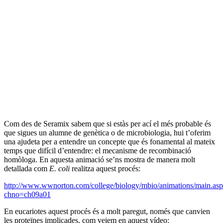
Com des de Seramix sabem que si estàs per ací el més probable és
que sigues un alumne de genètica o de microbiologia, hui t’oferim
una ajudeta per a entendre un concepte que és fonamental al mateix
temps que difícil d’entendre: el mecanisme de recombinació
homòloga. En aquesta animació se’ns mostra de manera molt
detallada
com
E. coli
realitza aquest procés:
http://www.wwnorton.com/college/biology/mbio/animations/main.as
chno=ch09a01
En eucariotes aquest procés és a molt paregut, només que canvien
les proteïnes implicades, com veiem en aquest vídeo: