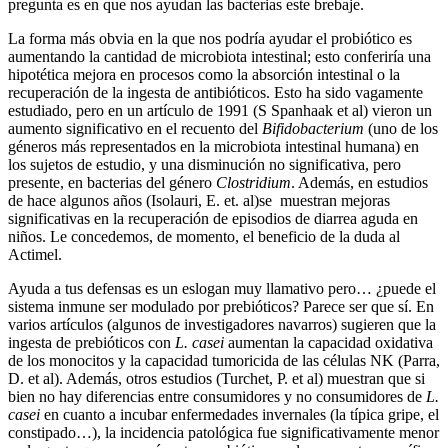
pregunta es en que nos ayudan las bacterias este brebaje.
La forma más obvia en la que nos podría ayudar el probiótico es
aumentando la cantidad de microbiota intestinal; esto conferiría una
hipotética mejora en procesos como la absorción intestinal o la
recuperación de la ingesta de antibióticos. Esto ha sido vagamente
estudiado, pero en un artículo de 1991 (S Spanhaak et al) vieron un
aumento significativo en el recuento del
Bifidobacterium
(uno de los
géneros más representados en la microbiota intestinal humana) en
los sujetos de estudio, y una disminución no significativa, pero
presente, en bacterias del género
Clostridium
. Además, en estudios
de hace algunos años (Isolauri, E. et. al)se muestran mejoras
significativas en la recuperación de episodios de diarrea aguda en
niños. Le concedemos, de momento, el beneficio de la duda al
Actimel.
Ayuda a tus defensas es un eslogan muy llamativo pero… ¿puede el
sistema inmune ser modulado por prebióticos? Parece ser que sí. En
varios artículos (algunos de investigadores navarros) sugieren que la
ingesta de prebióticos con
L. casei
aumentan la capacidad oxidativa
de los monocitos y la capacidad tumoricida de las células NK (Parra,
D. et al). Además, otros estudios (Turchet, P. et al) muestran que si
bien no hay diferencias entre consumidores y no consumidores de
L.
casei
en cuanto a incubar enfermedades invernales (la típica gripe, el
constipado…), la incidencia patológica fue significativamente menor