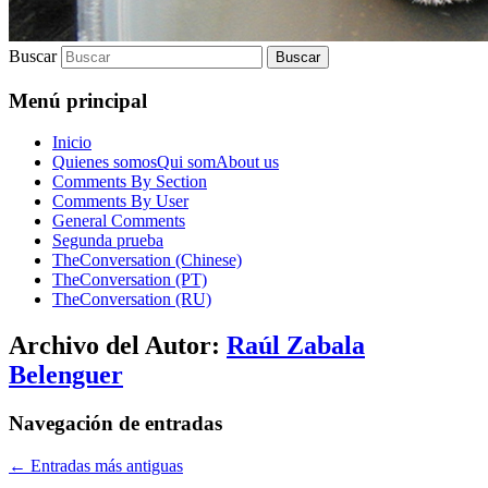
Buscar
Menú principal
Inicio
Quienes somos
Qui som
About us
Comments By Section
Comments By User
General Comments
Segunda prueba
TheConversation (Chinese)
TheConversation (PT)
TheConversation (RU)
Archivo del Autor:
Raúl Zabala
Belenguer
Navegación de entradas
←
Entradas más antiguas