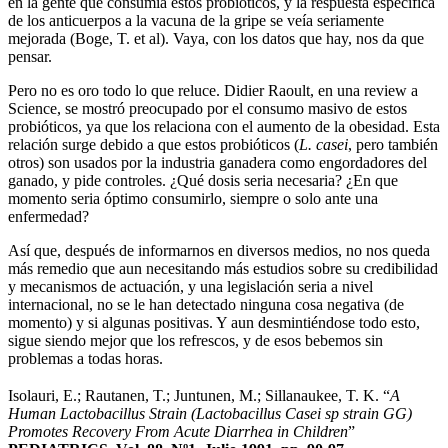
en la gente que consumía estos probióticos, y la respuesta específica
de los anticuerpos a la vacuna de la gripe se veía seriamente
mejorada (Boge, T. et al). Vaya, con los datos que hay, nos da que
pensar.
Pero no es oro todo lo que reluce. Didier Raoult, en una review a
Science, se mostró preocupado por el consumo masivo de estos
probióticos, ya que los relaciona con el aumento de la obesidad. Esta
relación surge debido a que estos probióticos (
L. casei
, pero también
otros) son usados por la industria ganadera como engordadores del
ganado, y pide controles. ¿Qué dosis seria necesaria? ¿En que
momento seria óptimo consumirlo, siempre o solo ante una
enfermedad?
Así que, después de informarnos en diversos medios, no nos queda
más remedio que aun necesitando más estudios sobre su credibilidad
y mecanismos de actuación, y una legislación seria a nivel
internacional, no se le han detectado ninguna cosa negativa (de
momento) y si algunas positivas. Y aun desmintiéndose todo esto,
sigue siendo mejor que los refrescos, y de esos bebemos sin
problemas a todas horas.
Isolauri, E.; Rautanen, T.; Juntunen, M.; Sillanaukee, T. K. “
A
Human Lactobacillus Strain (Lactobacillus Casei sp strain GG)
Promotes Recovery From Acute Diarrhea in Children
”