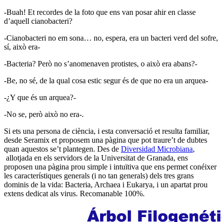
-Buah! Et recordes de la foto que ens van posar ahir en classe
d’aquell cianobacteri?
-Cianobacteri no em sona… no, espera, era un bacteri verd del sofre,
sí, això era-
-Bacteria? Però no s’anomenaven protistes, o això era abans?-
-Be, no sé, de la qual cosa estic segur és de que no era un arquea-
-¿Y que és un arquea?-
-No se, però això no era-.
Si ets una persona de ciència, i esta conversació et resulta familiar,
desde Seramix et proposem una pàgina que pot traure’t de dubtes
quan aquestos se’t plantegen. Des de
Diversidad Microbiana
,
allotjada en els servidors de la Universitat de Granada, ens
proposen una pàgina prou simple i intuïtiva que ens permet conéixer
les característiques generals (i no tan generals) dels tres grans
dominis de la vida: Bacteria, Archaea i Eukarya, i un apartat prou
extens dedicat als virus. Recomanable 100%.