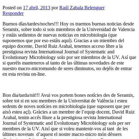
Posted on
17 abril, 2013
por
Raúl Zabala Belenguer
Responder
Buenos días/tardes/noches!!! Hoy os traemos buenas noticias desde
Seramix, sobre todo si sois miembros de la Universidad de Valencia
y estáis sedientos de nuevas noticias en microbiologia (que
suponemos que por eso estáis aquí). Gracias a un miembro del
equipo docente, David Ruiz Arahal, tenemos acceso libre a la
prestigiosa revista International Journal of Systematic and
Evolutionary Microbiology solo por ser miembros de la UV. Así que
si queréis manteneros al tanto de las últimas novedades de este
nuestro macro-micromundo de seres diminutos, no dejéis de entrar
en esta revista on-line.
Bon dia/tarda/nit!!! Avui vos portem bones notícies des de Seramix,
sobre tot si en sou membres de la Universitat de València i esteu
sedents de noves notícies en microbiologia (que suposem que per
això esteu açí). Gràcies a un membre de l’equip docent, David Ruiz
Arahal, tenim accés lliure a la prestigiosa revista International
Journal of Systematic and Evolutionary Microbiology sols per ser
membres de la UV. Així que si voleu mantenir-vos al tant de les
ùltimes novetats d’aquest el nostre macro-micro món dèssers