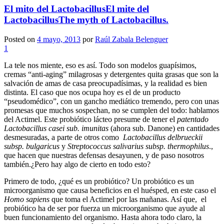
El mito del Lactobacillus
El mite del
Lactobacillus
The myth of Lactobacillus.
Posted on
4 mayo, 2013
por
Raúl Zabala Belenguer
1
La tele nos miente, eso es así. Todo son modelos guapísimos,
cremas “anti-aging” milagrosas y detergentes quita grasas que son la
salvación de amas de casa preocupadísimas, y la realidad es bien
distinta. El caso que nos ocupa hoy es el de un producto
“pseudomédico”, con un gancho mediático tremendo, pero con unas
promesas que muchos sospechan, no se cumplen del todo: hablamos
del Actimel. Este probiótico lácteo presume de tener el
patentado
Lactobacillus casei sub. imunitas
(ahora sub. Danone) en cantidades
desmesuradas, a parte de otros como
Lactobacillus delbrueckii
subsp. bulgaricus
y
Streptococcus salivarius subsp. thermophilus
.,
que hacen que nuestras defensas desayunen, y de paso nosotros
también.¿Pero hay algo de cierto en todo esto?
Primero de todo, ¿qué es un probiótico? Un probiótico es un
microorganismo que causa beneficios en el huésped, en este caso el
Homo sapiens
que toma el Actimel por las mañanas. Así que, el
probiótico ha de ser por fuerza un microorganismo que ayude al
buen funcionamiento del organismo. Hasta ahora todo claro, la