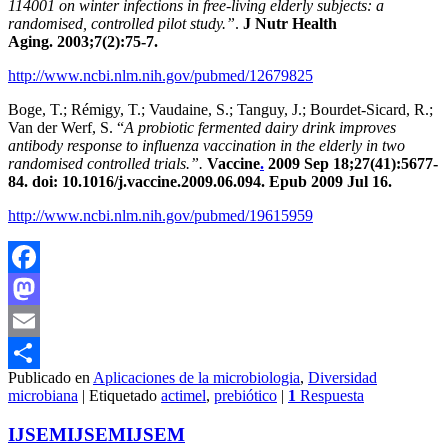
114001 on winter infections in free-living elderly subjects: a
randomised, controlled pilot study
.”
.
J Nutr Health
Aging. 2003;7(2):75-7.
http://www.ncbi.nlm.nih.gov/pubmed/12679825
Boge, T.; Rémigy, T.; Vaudaine, S.; Tanguy, J.; Bourdet-Sicard, R.;
Van der Werf, S. “
A probiotic fermented dairy drink improves
antibody response to influenza vaccination in the elderly in two
randomised controlled trials.”.
Vaccine
.
2009 Sep 18;27(41):5677-
84. doi: 10.1016/j.vaccine.2009.06.094. Epub 2009 Jul 16.
http://www.ncbi.nlm.nih.gov/pubmed/19615959
Facebook
Mastodon
Email
Publicado en
Aplicaciones de la microbiologia
,
Diversidad
Compartir
microbiana
|
Etiquetado
actimel
,
prebiótico
|
1
Respuesta
IJSEM
IJSEM
IJSEM