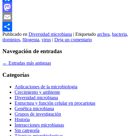
Facebook
Mastodon
Email
Publicado en
Diversidad microbiana
|
Etiquetado
archea
,
bacteria
,
Compartir
dominios
,
filogenia
,
virus
|
Deja un comentario
Navegación de entradas
←
Entradas más antiguas
Categorías
Aplicaciones de la microbiologia
Crecimiento y ambiente
Diversidad microbiana
Estructura y función celular en procariotas
Genética microbiana
Grupos de investigación
Historia
Interacciones microbianas
Sin categoría
Técnicas microbiologicas