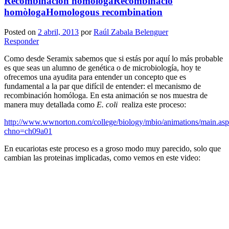
Recombinación homóloga
Recombinació
homòloga
Homologous recombination
Posted on
2 abril, 2013
por
Raúl Zabala Belenguer
Responder
Como desde Seramix sabemos que si estás por aquí lo más probable
es que seas un alumno de genética o de microbiología, hoy te
ofrecemos una ayudita para entender un concepto que es
fundamental a la par que difícil de entender: el mecanismo de
recombinación homóloga. En esta animación se nos
muestra
d
e
manera muy detallada como
E. coli
realiza este proce
so:
http://www.wwnorton.com/college/biology/mbio/animations/main.as
chno=ch09a01
En eucariotas este proceso es a groso modo muy parecido, solo que
cambian las proteinas implicadas, como vemos en este video: