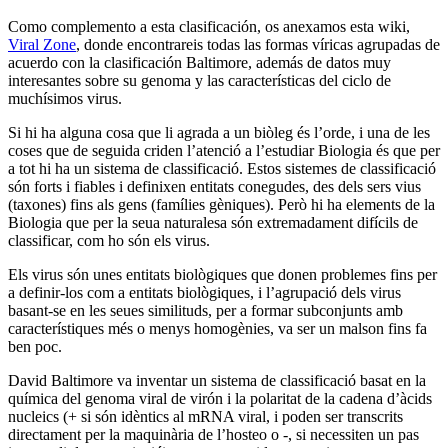
Como complemento a esta clasificación, os anexamos esta wiki,
Viral Zone
, donde encontrareis todas las formas víricas agrupadas de
acuerdo con la clasificación Baltimore, además de datos muy
interesantes sobre su genoma y las características del ciclo de
muchísimos virus.
Si hi ha alguna cosa que li agrada a un biòleg és l’orde, i una de les
coses que de seguida criden l’atenció a l’estudiar Biologia és que per
a tot hi ha un sistema de classificació. Estos sistemes de classificació
són forts i fiables i definixen entitats conegudes, des dels sers vius
(taxones) fins als gens (famílies gèniques). Però hi ha elements de la
Biologia que per la seua naturalesa són extremadament difícils de
classificar, com ho són els virus.
Els virus són unes entitats biològiques que donen problemes fins per
a definir-los com a entitats biològiques, i l’agrupació dels virus
basant-se en les seues similituds, per a formar subconjunts amb
característiques més o menys homogènies, va ser un malson fins fa
ben poc.
David Baltimore va inventar un sistema de classificació basat en la
química del genoma viral de virón i la polaritat de la cadena d’àcids
nucleics (+ si són idèntics al mRNA viral, i poden ser transcrits
directament per la maquinària de l’hosteo o -, si necessiten un pas