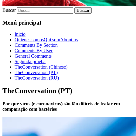
Buscar
Menú principal
Inicio
Quienes somos
Qui som
About us
Comments By Section
Comments By User
General Comments
Segunda prueba
TheConversation (Chinese)
TheConversation (PT)
TheConversation (RU)
TheConversation (PT)
Por que vírus (e coronavírus) são tão difíceis de tratar em
comparação com bactèries