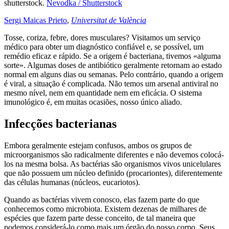
shutterstock.
Nevodka / Shutterstock
Sergi Maicas Prieto
,
Universitat de València
Tosse, coriza, febre, dores musculares? Visitamos um serviço
médico para obter um diagnóstico confiável e, se possível, um
remédio eficaz e rápido. Se a origem é bacteriana, tivemos «alguma
sorte». Algumas doses de antibiótico geralmente retornam ao estado
normal em alguns dias ou semanas. Pelo contrário, quando a origem
é viral, a situação é complicada. Não temos um arsenal antiviral no
mesmo nível, nem em quantidade nem em eficácia. O sistema
imunológico é, em muitas ocasiões, nosso único aliado.
Infecções bacterianas
Embora geralmente estejam confusos, ambos os grupos de
microorganismos são radicalmente diferentes e não devemos colocá-
los na mesma bolsa. As bactérias são organismos vivos unicelulares
que não possuem um núcleo definido (procariontes), diferentemente
das células humanas (núcleos, eucariotos).
Quando as bactérias vivem conosco, elas fazem parte do que
conhecemos como microbiota. Existem dezenas de milhares de
espécies que fazem parte desse conceito, de tal maneira que
podemos considerá-lo como mais um órgão do nosso corpo. Seus