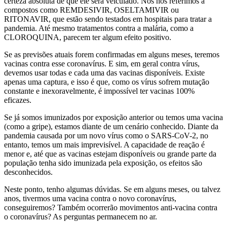
certeza absoluta de que ele será veiculado. Nós nos referimos a
compostos como REMDESIVIR, OSELTAMIVIR ou
RITONAVIR, que estão sendo testados em hospitais para tratar a
pandemia. Até mesmo tratamentos contra a malária, como a
CLOROQUINA, parecem ter algum efeito positivo.
Se as previsões atuais forem confirmadas em alguns meses, teremos
vacinas contra esse coronavírus. E sim, em geral contra vírus,
devemos usar todas e cada uma das vacinas disponíveis. Existe
apenas uma captura, e isso é que, como os vírus sofrem mutação
constante e inexoravelmente, é impossível ter vacinas 100%
eficazes.
Se já somos imunizados por exposição anterior ou temos uma vacina
(como a gripe), estamos diante de um cenário conhecido. Diante da
pandemia causada por um novo vírus como o SARS-CoV-2, no
entanto, temos um mais imprevisível. A capacidade de reação é
menor e, até que as vacinas estejam disponíveis ou grande parte da
população tenha sido imunizada pela exposição, os efeitos são
desconhecidos.
Neste ponto, tenho algumas dúvidas. Se em alguns meses, ou talvez
anos, tivermos uma vacina contra o novo coronavírus,
conseguiremos? Também ocorrerão movimentos anti-vacina contra
o coronavírus? As perguntas permanecem no ar.