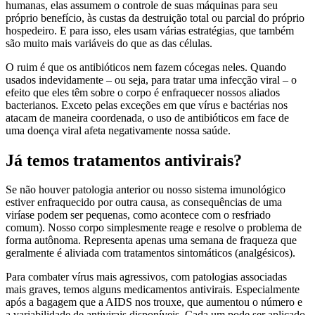
humanas, elas assumem o controle de suas máquinas para seu
próprio benefício, às custas da destruição total ou parcial do próprio
hospedeiro. E para isso, eles usam várias estratégias, que também
são muito mais variáveis ​​do que as das células.
O ruim é que os antibióticos nem fazem cócegas neles. Quando
usados ​​indevidamente – ou seja, para tratar uma infecção viral – o
efeito que eles têm sobre o corpo é enfraquecer nossos aliados
bacterianos. Exceto pelas exceções em que vírus e bactérias nos
atacam de maneira coordenada, o uso de antibióticos em face de
uma doença viral afeta negativamente nossa saúde.
Já temos tratamentos antivirais?
Se não houver patologia anterior ou nosso sistema imunológico
estiver enfraquecido por outra causa, as consequências de uma
viríase podem ser pequenas, como acontece com o resfriado
comum). Nosso corpo simplesmente reage e resolve o problema de
forma autônoma. Representa apenas uma semana de fraqueza que
geralmente é aliviada com tratamentos sintomáticos (analgésicos).
Para combater vírus mais agressivos, com patologias associadas
mais graves, temos alguns medicamentos antivirais. Especialmente
após a bagagem que a AIDS nos trouxe, que aumentou o número e
a variabilidade de antivirais disponíveis. Cada um pode ser aplicado