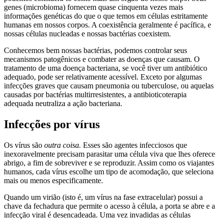
genes (microbioma) fornecem quase cinquenta vezes mais
informações genéticas do que o que temos em células estritamente
humanas em nossos corpos. A coexistência geralmente é pacífica, e
nossas células nucleadas e nossas bactérias coexistem.
Conhecemos bem nossas bactérias, podemos controlar seus
mecanismos patogênicos e combater as doenças que causam. O
tratamento de uma doença bacteriana, se você tiver um antibiótico
adequado, pode ser relativamente acessível. Exceto por algumas
infecções graves que causam pneumonia ou tuberculose, ou aquelas
causadas por bactérias multirresistentes, a antibioticoterapia
adequada neutraliza a ação bacteriana.
Infecções por vírus
Os vírus são
outra coisa.
Esses são agentes infecciosos que
inexoravelmente precisam parasitar uma célula viva que lhes oferece
abrigo, a fim de sobreviver e se reproduzir. Assim como os viajantes
humanos, cada vírus escolhe um tipo de acomodação, que seleciona
mais ou menos especificamente.
Quando um virião (isto é, um vírus na fase extracelular) possui a
chave da fechadura que permite o acesso à célula, a porta se abre e a
infecção viral é desencadeada. Uma vez invadidas as células